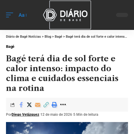
Aa
Diário de Bagé Notícias
>
Blog
>
Bagé
>
Bagé terá dia de sol forte e calor intenso: impacto do clima e cuidados essenciais na rotina
Bagé
Bagé terá dia de sol forte e
calor intenso: impacto do
clima e cuidados essenciais
na rotina
Por
Diego Velázquez
12 de maio de 2026
5 Min de leitura