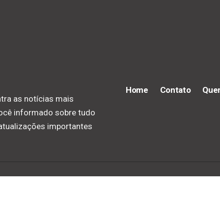
Home
Contato
Que
tra as notícias mais
você informado sobre tudo
 atualizações importantes
2024 Diário de Bagé –
contato@diariodebage.com.br
– tel.(11)91754-6