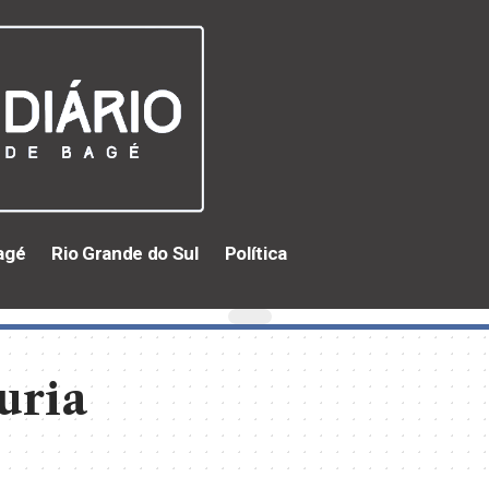
agé
Rio Grande do Sul
Política
uria