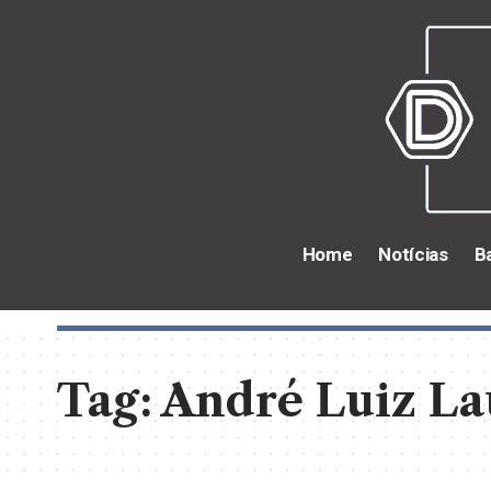
Home
Notícias
B
Tag:
André Luiz La